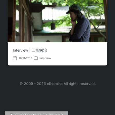
Interview | 三富栄治
10/11/2013
Interview
P
P
o
o
s
s
t
t
e
d
d
a
i
© 2009 - 2026 clinamina All rights reserved.
t
n
e