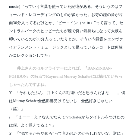
music）”っていう言葉を使っていた記憶がある。そういうのはフ
ィールド・レコーディングのものが多かった。お寺の鐘の音が片
面30分入ってるだけとか、“ビー・イン（be-in）”って言って、セ
ントラルパークのヒッピーたちが煙で良い気持ちになって太鼓を
叩いているのが30分入っていたりとか。そういう録音をエンヴァ
イアランメント・ミュージックとして扱っているレコードは何枚
かコレクションしてた」
――井上さんのセルフライナーによれば、『DANZINDAN-
POJIDON』の時点でRaymond Murray Schaferには触れていらっ
しゃったんですよね。
Y
「それもたぶん、井上くんの勘違いだと思うんだよな……。僕
はMurray Schafer全然影響受けてないし、全然好きじゃない
（笑）」
I
「えーー！え？なんでなんで？Schaferからタイトルをつけたの
は僕、よく覚えてるよ？」
Y
「“似てるからやめろ”って言われたのかもしれないな、逆に」