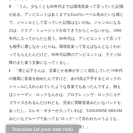
Y
「うん。少なくとも80年代までは環境音楽って言っていた記憶
がある。アンビエントはあくまでもEnoのレーベル名みたいな感じ
で、ジャンルとして言っていた記憶はないのね。ジャンルになる
のは、クラブ・ミュージックが出てきてからじゃないかな。1990
年代に入ってからだと思う。80年代は、アンビエントって言って
も相手に通じなかったりね。環境音楽って言えばなんとなくわか
ってもらえたんだけど。90年代以降のアンビエントは、テクノ以
降のまた違う文脈になってくるし」
I
「僕と山下さんは、言葉とか名称がすごく混乱していた70年代
の後期に音楽を始めたんですけど、あの頃は下手するとロックの
ジャンルに入れられていたような音楽でもあったんですよ。例え
ばジャーマン・ロックなんかは、プログレッシヴ・ロックにカテ
ゴライズされるんだけれども、完全に実験音楽みたいなバンドも
あったし。エレキ・ギターが入っていれば、TANGERINE DREAM
みたいなグループであっても“ロック”って言われちゃうような。
結局ロックになっちゃったんだけどね（笑）」
Translate (at your own risk)