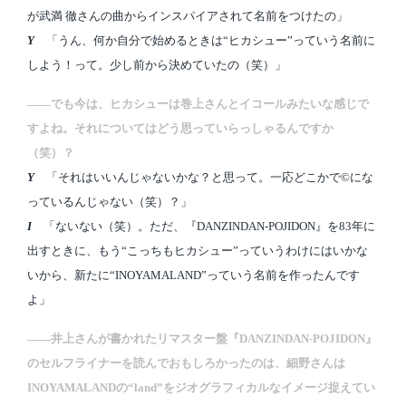
が武満 徹さんの曲からインスパイアされて名前をつけたの」
Y
「うん、何か自分で始めるときは“ヒカシュー”っていう名前に
しよう！って。少し前から決めていたの（笑）」
――でも今は、ヒカシューは巻上さんとイコールみたいな感じで
すよね。それについてはどう思っていらっしゃるんですか
（笑）？
Y
「それはいいんじゃないかな？と思って。一応どこかで©にな
っているんじゃない（笑）？」
I
「ないない（笑）。ただ、『DANZINDAN-POJIDON』を83年に
出すときに、もう“こっちもヒカシュー”っていうわけにはいかな
いから、新たに“INOYAMALAND”っていう名前を作ったんです
よ」
――井上さんが書かれたリマスター盤『DANZINDAN-POJIDON』
のセルフライナーを読んでおもしろかったのは、細野さんは
INOYAMALANDの“land”をジオグラフィカルなイメージ捉えてい