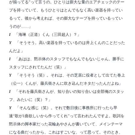
が揃ってる”って言うの。ひとりは膨大な量のエアチェックのテー
プを持っていて、もうひとりはとんでもなく高い楽器を持ってい
るって。後から考えれば、その膨大なテープを持っているってい
うのが……」
I
「海琳（正道）くん（三田超人）？」
Y
「そうそう。高い楽器を持っているのは井上くんのことだった
んだよ」
I
「あはは、黙示体のスタッフでもなんでもないじゃん。勝手に
スタッフにされてたんだ（笑）」
Y
「そうそう（笑）。それは、その芝居に役者として出てた巻上
（公一）くんが、藤兵衛さんに吹き込んだネタだったんだよね」
I
「それを藤兵衛さんが、知り合いの知り合いは全部俺のスタッ
フ、みたいに（笑）？」
Y
「そんな感じ（笑）。それで数日後に事務所に行ったら早
速“歌が1曲欲しいから作ってくれ”って言われたんですよ。歌詞を
黙示体の脚本家だった花輪あやさんが書いていて、メインテーマ
になる曲だったから、これはすごいな、って思って。そのとき、