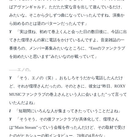
ばアヴァンギャルド。ただただ変な音を出して遊んでいるだけ、
みたいな。そこから少しずつ曲になっていったんですね。演奏か
ら始めるのとは逆のパターンだったんです」
Y
「実は僕ね、初めて巻上くんと会った日の数日後に、今話に出
てきた儒理さんの家に電話をかけているんですよ。音楽雑誌の一
番後ろの、メンバー募集みたいなところに、“Enoのファンクラブ
を始めたいと思います”みたいなのが載っていて」
――エノの。
Y
「そう、エノの（笑）。おもしろそうだから電話したんだけ
ど、それが儒理さんだったの。そのときに、彼女は“昨日、ROXY
MUSICファンクラブの巻上さんという人に会いました”って言って
いたんだよね」
I
「短期間にいろんな人が集まってきたっていうことだよね」
Y
「そうそう。その後ファンクラブが具体化して、儒理さん
は“Main Stream”っていう会報を作ったんだけど、その取材で受け
たのがヒカシューの初インタビュー、78年の4月かな」