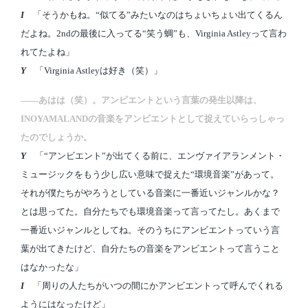
I
「そうかもね。“似てる”みたいなのはちょいちょい出てくるん
だよね。2ndの最後に入ってる“笑う蜩”も、Virginia Astleyって言わ
れてたよね」
Y
「Virginia Astleyは好き（笑）」
――あはは（笑）。アンビエントという言葉の発生以降は、
INOYAMALANDの音楽をアンビエントとして捉えていらっしゃっ
たのでしょうか。
Y
「“アンビエント”が出てくる前に、エンヴァイアランメント・
ミュージックをもう少し広い意味で捉えた“環境音楽”があって。
それが僕たちがやろうとしている音楽に一番近いジャンルかな？
とは思ってた。自分たちでも環境音楽って言ってたし。あくまで
一番近いジャンルとしてね。そのうちにアンビエントっていう言
葉が出てきたけど、自分たちの音楽をアンビエントって言うこと
はなかったな」
I
「周りの人たちがいつの間にかアンビエントって呼んでくれる
ようにはなったけど」