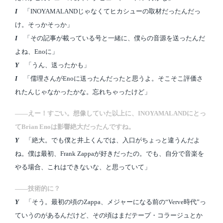
I
「INOYAMALANDじゃなくてヒカシューの取材だったんだっ
け。そっかそっか」
I
「その記事が載っている号と一緒に、僕らの音源を送ったんだ
よね、Enoに」
Y
「うん、送ったかも」
I
「儒理さんがEnoに送ったんだったと思うよ。そこそこ評価さ
れたんじゃなかったかな。忘れちゃったけど」
――えー！すごい。想像していた以上に、INOYAMALANDにとっ
てBrian Enoは影響絶大だったんですね。
Y
「絶大。でも僕と井上くんでは、入口がちょっと違うんだよ
ね。僕は最初、Frank Zappaが好きだったの。でも、自分で音楽を
やる場合、これはできないな、と思っていて」
――技術的に？
Y
「そう。最初の頃のZappa、メジャーになる前の“Verve時代”っ
ていうのがあるんだけど、その頃はまだテープ・コラージュとか