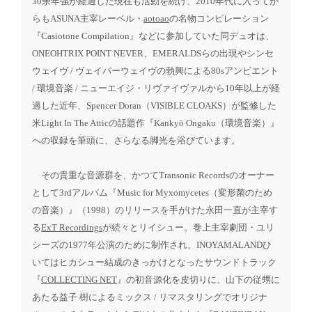
30余年強が経過した現在も活動を続け、2010年代に入ってか
らもASUNA主宰レーベル・
aotoao
の名物コンピレーション
『Casiotone Compilation』などに参加していた同デュオは、
ONEOHTRIX POINT NEVER、EMERALDSらの出現やシンセ
ウェイヴ / ヴェイパーウェイヴの勃興による80sアンビエント
/ 環境音楽 / ニューエイジ・リヴァイヴァルから10年以上が経
過した近年、Spencer Doran（VISIBLE CLOAKS）が監修した
米Light In The Atticの話題作『Kankyō Ongaku（環境音楽）』
への収録を筆頭に、さらなる脚光を浴びています。
その貴重な音源群を、かつてTransonic Recordsのオーナー
として3rdアルバム『Music for Myxomycetes（変形菌のため
の音楽）』（1998）のリリースを手がけた永田一直が主宰す
る
ExT Recordings
が続々とリイシュー。巻上主宰劇団・ユリ
シーズの1977年公演のために制作され、INOYAMALANDひ
いてはヒカシュー結成のきっかけとなったサウンドトラック
『
COLLECTING NET
』の初音源化を皮切りに、山下の従甥に
あたる益子 樹によるミックス / リマスタリングでオリジナ