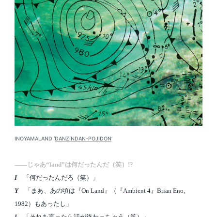
INOYAMALAND ‘
DANZINDAN-POJIDON
‘
――じゃあ“land”は何だったんだ（笑）!?
I
「何だったんだろ（笑）」
Y
「まあ、あの頃は『On Land』（『Ambient 4』Brian Eno,
1982）もあったし」
I
「それを言ったら話が終わっちゃう（笑）」