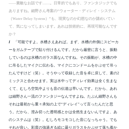
――素敵なお話です……。日常的でもあり、ファンタジックでも
ありますね。細野さん考案の“ウォーター・ディレイ・システム
（Water Delay System）”も、現実なのか幻想なのか謎めいてい
て、気になってしまいます。あれは技術的に、再現可能なんです
か？
I
「可能ですよ。水槽さえあれば。まず、水槽の外側にスピーカ
ーをガムテープで貼り付けるんです。だから厳密に言うと、振動
しているのは水槽のガラス面なんですね。その振動が、水槽の中
に吊るしたマイクに伝わる。マイクにコンドームをかぶせて吊っ
たんですけど（笑）。そうやって収録した音を卓に戻して、素の2
ミックスと合わせます。実は水中ってディレイ効果は全く生まな
くて、むしろ空気中よりも音の伝達は早いんです。だから、あれ
は細野さん一流のファンタジーなんですよね。たぶん細野さんも
それは最初から重々承知の上で“ディレイ”って言ったんだと思
う。だから、澄み切った透明感とかは全然生まないんですよ、あ
のシステムは（笑）。むしろモコモコした音になっちゃう。でも
それが良い。彩度の強過ぎる絵に曇りガラスをかぶせて落ち着か