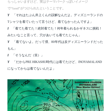
らっしゃいますけど、実はテーマパークっぽいイメージ
で“land”がつけられたということです。
Y
「それはたぶん井上くんの誤解なんだよ。ディズニーランドの
Tシャツを着ていたって言うけど、着てなかったんですよ」
I
「着てた着てた！絶対着てた！何年着られるかギネスに挑戦！
みたいなこと言って、穴があいても着てたじゃん」
Y
「着てないよ。だって僕、80年代は反ディズニーランドだった
もん」
I
「そうなんだ（笑）」
Y
「だからPRE HIKASHU時代には着てたけど、INOYAMALAND
になってからは着てないんだよ」