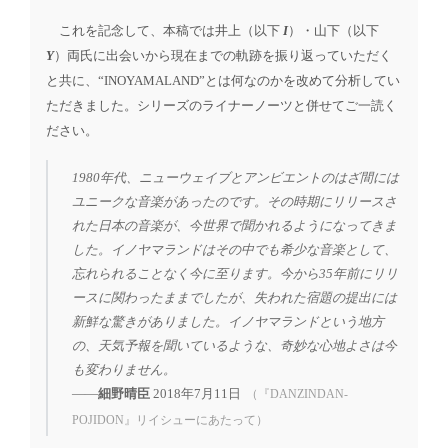
これを記念して、本稿では井上（以下
I
）・山下（以下
Y
）両氏に出会いから現在までの軌跡を振り返っていただく
と共に、“INOYAMALAND”とは何なのかを改めて分析してい
ただきました。シリーズのライナーノーツと併せてご一読く
ださい。
1980年代、ニューウェイブとアンビエントのはざ間には
ユニークな音楽があったのです。その時期にリリースさ
れた日本の音楽が、今世界で聞かれるようになってきま
した。イノヤマランドはその中でも希少な音楽として、
忘れられることなく今に至ります。今から35年前にリリ
ースに関わったままでしたが、失われた宿題の提出には
新鮮な驚きがありました。イノヤマランドという地方
の、天気予報を聞いているような、奇妙な心地よさは今
も変わりません。
――
細野晴臣
2018年7月11日
（『DANZINDAN-
POJIDON』リイシューにあたって）