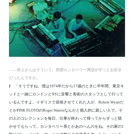
――井上さんはそういう、所謂カンタベリー周辺がずっとお好き
だったんですか。
I
「そうですね。僕は1974年だから17歳のときに半年間、東京キ
ッドと一緒にロンドンとNYに音響と美術のスタッフとして行って
いるんですよ。イギリスで居候させてくれた人が、Robert Wyattだ
とかPINK FLOYDのRoger Watersなんかと個人的に親しい人で。そ
の人のコレクションを毎日、仕事が終わって帰ってからずっと聴
かせてもらって。カンタベリー系とかあのへんのをね。その家の1