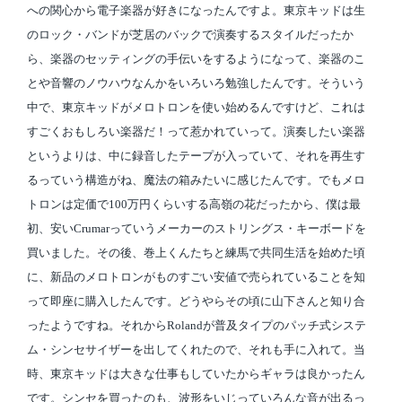
への関心から電子楽器が好きになったんですよ。東京キッドは生
のロック・バンドが芝居のバックで演奏するスタイルだったか
ら、楽器のセッティングの手伝いをするようになって、楽器のこ
とや音響のノウハウなんかをいろいろ勉強したんです。そういう
中で、東京キッドがメロトロンを使い始めるんですけど、これは
すごくおもしろい楽器だ！って惹かれていって。演奏したい楽器
というよりは、中に録音したテープが入っていて、それを再生す
るっていう構造がね、魔法の箱みたいに感じたんです。でもメロ
トロンは定価で100万円くらいする高嶺の花だったから、僕は最
初、安いCrumarっていうメーカーのストリングス・キーボードを
買いました。その後、巻上くんたちと練馬で共同生活を始めた頃
に、新品のメロトロンがものすごい安値で売られていることを知
って即座に購入したんです。どうやらその頃に山下さんと知り合
ったようですね。それからRolandが普及タイプのパッチ式システ
ム・シンセサイザーを出してくれたので、それも手に入れて。当
時、東京キッドは大きな仕事もしていたからギャラは良かったん
です。シンセを買ったのも、波形をいじっていろんな音が出るっ