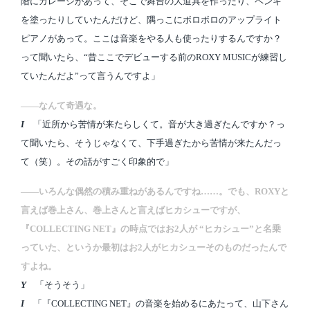
階にガレージがあって、そこで舞台の大道具を作ったり、ペンキ
を塗ったりしていたんだけど、隅っこにボロボロのアップライト
ピアノがあって。ここは音楽をやる人も使ったりするんですか？
って聞いたら、“昔ここでデビューする前のROXY MUSICが練習し
ていたんだよ”って言うんですよ」
――なんて奇遇な。
I
「近所から苦情が来たらしくて。音が大き過ぎたんですか？っ
て聞いたら、そうじゃなくて、下手過ぎたから苦情が来たんだっ
て（笑）。その話がすごく印象的で」
――いろんな偶然の積み重ねがあるんですね……。でも、ROXYと
言えば巻上さん、巻上さんと言えばヒカシューですが、
『COLLECTING NET』の時点ではお2人が “ヒカシュー”と名乗
っていた、というか最初はお2人がヒカシューそのものだったんで
すよね。
Y
「そうそう」
I
「『COLLECTING NET』の音楽を始めるにあたって、山下さん