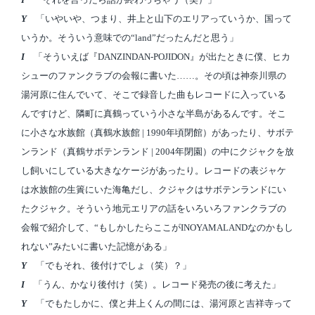
Y
「いやいや、つまり、井上と山下のエリアっていうか、国って
いうか。そういう意味での“land”だったんだと思う」
I
「そういえば『DANZINDAN-POJIDON』が出たときに僕、ヒカ
シューのファンクラブの会報に書いた……。その頃は神奈川県の
湯河原に住んでいて、そこで録音した曲もレコードに入っている
んですけど、隣町に真鶴っていう小さな半島があるんです。そこ
に小さな水族館（真鶴水族館 | 1990年頃閉館）があったり、サボテ
ンランド（真鶴サボテンランド | 2004年閉園）の中にクジャクを放
し飼いにしている大きなケージがあったり。レコードの表ジャケ
は水族館の生簀にいた海亀だし、クジャクはサボテンランドにい
たクジャク。そういう地元エリアの話をいろいろファンクラブの
会報で紹介して、“もしかしたらここがINOYAMALANDなのかもし
れない”みたいに書いた記憶がある」
Y
「でもそれ、後付けでしょ（笑）？」
I
「うん、かなり後付け（笑）。レコード発売の後に考えた」
Y
「でもたしかに、僕と井上くんの間には、湯河原と吉祥寺って