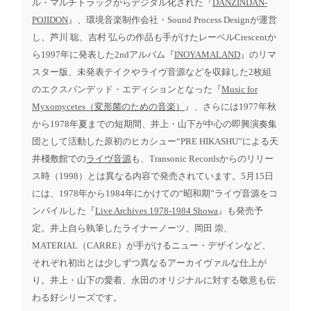
ル・マルチトラックからデジタル化された『
DANZINDAN-
POJIDON
』、環境音楽制作会社・Sound Process Designが運営
し、芦川 聡、吉村 弘らの作品も手がけたレーベルCrescentか
ら1997年に発表した2ndアルバム『
INOYAMALAND
』のリマ
スター版、未発表テイクやライヴ音源などを収録した2枚組
のエクスパンデッド・エディションとなった『
Music for
Myxomycetes（変形菌のための音楽）
』、さらには1977年秋
から1978年夏までの短期間、井上・山下が中心の即興演奏集
団として活動した原初のヒカシュー“PRE HIKASHU”による天
井棧敷館での
ライヴ音源
も、Transonic Recordsからのリリー
ス時（1998）とは異なる内容で発売されています。5月15日
には、1978年から1984年にかけての“昭和期”ライヴ音源をコ
ンパイルした『
Live Archives 1978-1984 Showa
』も発売予
定。井上自ら執筆したライナーノーツ、岡田 崇、
MATERIAL（CARRE）が手がけるニュー・デザインなど、
それぞれ初出とは少しずつ異なるアーカイヴァルな仕上が
り。井上・山下の愛着、永田のオリジナルに対する敬意も伝
わる好シリーズです。