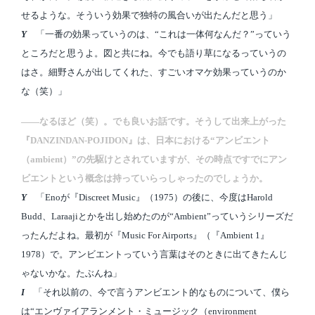
せるような。そういう効果で独特の風合いが出たんだと思う」
Y
「一番の効果っていうのは、“これは一体何なんだ？”っていう
ところだと思うよ。図と共にね。今でも語り草になるっていうの
はさ。細野さんが出してくれた、すごいオマケ効果っていうのか
な（笑）」
――なるほど（笑）。でも良いお話です。そうして出来上がった
『DANZINDAN-POJIDON』は、日本における“アンビエント
（ambient）”の先駆けとされていますが、その時点ですでにアン
ビエントという概念は持っていらっしゃったのでしょうか。
Y
「Enoが『Discreet Music』（1975）の後に、今度はHarold
Budd、Laraajiとかを出し始めたのが“Ambient”っていうシリーズだ
ったんだよね。最初が『Music For Airports』（『Ambient 1』
1978）で。アンビエントっていう言葉はそのときに出てきたんじ
ゃないかな。たぶんね」
I
「それ以前の、今で言うアンビエント的なものについて、僕ら
は“エンヴァイアランメント・ミュージック（environment