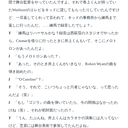
団で舞台監督をやっていたんですよ。それで巻上くんが持ってい
たWurlitzerのエレピをキッドに貸してもらったりしていたんですけ
ど、一旦返してくれって言われて、キッドの事務所から練馬まで
返しに行ったんだ。……練馬で録音したでしょ？」
Y
「練馬はリハーサルかな？録音は西荻窪のスタジオでやったか
ら。Crumarを借りに行ったときに井上くんもいて、そこにメロト
ロンがあったんだよ」
I
「もうメロトロンあった？」
Y
「あった。そのとき井上くんがいきなり、Robert Wyattの曲を
弾き始めたの」
I
「“O Caroline”？」
Y
「そう。それで、こいつちょっと只者じゃないな、って思った
んだよ（笑）」
I
「もし『ゴジラ』の曲を弾いていたら、今の関係はなかったわ
けね（笑）。それが初対面だったの？」
Y
「うん、たぶんね。井上くんはカラオケの演奏には入ってない
けど、芝居には舞台美術で参加してたんだよね」