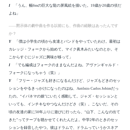
I
「うん、幅6mの巨大な龍の屏風絵を描いた。19歳か20歳の頃だ
よね」
――黙示体の劇中曲を作る以前にも、作曲の経験はあったんです
か？
Y
「僕は小学生の頃から友達とバンドをやっていたわけ。最初は
カレッジ・フォークから始めて。マイク眞木みたいなのとか。そ
こからすぐにジャズに興味が移って」
I
「でも編成はフォークのままなんだよね。アヴァンギャルド・
フォークになっちゃう（笑）」
Y
「フリー・ジャズも好きになるんだけど、ジャズもどきのセッ
ションをやるきっかけになったのはね、Antônio Carlos Jobimだっ
たの。“イパネマの娘”にいたく感動して。ジャズ・セッションと
いっても、インチキなやつなんだけどさ（笑）。こないだ、その
頃の友達の家に50年ぶりに遊びに行ったら、“山下、こんなの出て
きた”ってテープを聴かせてくれたんだよ。中学2年のときのセッ
ションを録音したやつ。彼はドラムで、ドラムっていうかスネア