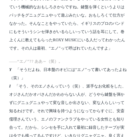
ていう機械的なおもしろさからですね。鍵盤を弾くというよりは
パッチをグニュグニュやって遊ぶみたいな。おもしろくて仕方が
なかった。そんなことをやっていたら、イギリスのプロのバンド
にもそういうシンセ弾きがいるらしいっていう話を耳にして。巻
上くんに教えてもらったROXY MUSICにいる人だってわかったん
です。その人は最初、“エノ”って呼ばれていたんですよ」
――“エノ”?? ああ～（笑）。
Y
「そうだよね、日本盤のオビには“エノ”って書いてあったよね
（笑）」
I
「そう、そのエノさんっていう（笑）、派手なお化粧をした、
オジさんだかオバさんだかわからない人が、どうやら鍵盤を弾か
ずにグニュグニュやって変な音しか出さない、変な人らしいって
知るわけです。それで興味を持つようになってからすぐに、安斎
儒理さんていう、エノのファンクラブをやっている女性とも知り
合って。だから、シンセを手に入れて最初に録音したテープが実
は今でも残ってるんですけど、いきなりグニャグニャ。良く言え