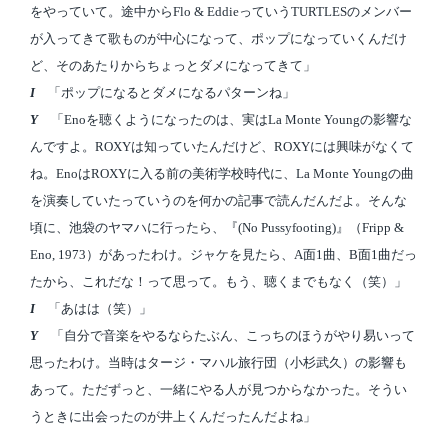
をやっていて。途中からFlo & EddieっていうTURTLESのメンバー
が入ってきて歌ものが中心になって、ポップになっていくんだけ
ど、そのあたりからちょっとダメになってきて」
I
「ポップになるとダメになるパターンね」
Y
「Enoを聴くようになったのは、実はLa Monte Youngの影響な
んですよ。ROXYは知っていたんだけど、ROXYには興味がなくて
ね。EnoはROXYに入る前の美術学校時代に、La Monte Youngの曲
を演奏していたっていうのを何かの記事で読んだんだよ。そんな
頃に、池袋のヤマハに行ったら、『(No Pussyfooting)』（Fripp &
Eno, 1973）があったわけ。ジャケを見たら、A面1曲、B面1曲だっ
たから、これだな！って思って。もう、聴くまでもなく（笑）」
I
「あはは（笑）」
Y
「自分で音楽をやるならたぶん、こっちのほうがやり易いって
思ったわけ。当時はタージ・マハル旅行団（小杉武久）の影響も
あって。ただずっと、一緒にやる人が見つからなかった。そうい
うときに出会ったのが井上くんだったんだよね」