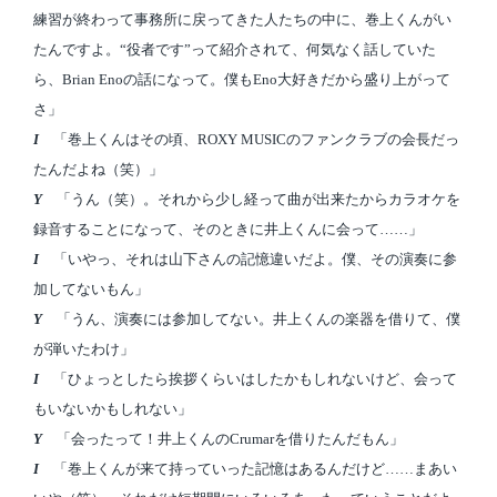
練習が終わって事務所に戻ってきた人たちの中に、巻上くんがい
たんですよ。“役者です”って紹介されて、何気なく話していた
ら、Brian Enoの話になって。僕もEno大好きだから盛り上がって
さ」
I
「巻上くんはその頃、ROXY MUSICのファンクラブの会長だっ
たんだよね（笑）」
Y
「うん（笑）。それから少し経って曲が出来たからカラオケを
録音することになって、そのときに井上くんに会って……」
I
「いやっ、それは山下さんの記憶違いだよ。僕、その演奏に参
加してないもん」
Y
「うん、演奏には参加してない。井上くんの楽器を借りて、僕
が弾いたわけ」
I
「ひょっとしたら挨拶くらいはしたかもしれないけど、会って
もいないかもしれない」
Y
「会ったって！井上くんのCrumarを借りたんだもん」
I
「巻上くんが来て持っていった記憶はあるんだけど……まあい