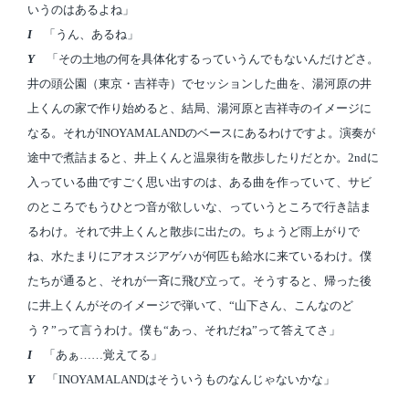
いうのはあるよね」
I
「うん、あるね」
Y
「その土地の何を具体化するっていうんでもないんだけどさ。
井の頭公園（東京・吉祥寺）でセッションした曲を、湯河原の井
上くんの家で作り始めると、結局、湯河原と吉祥寺のイメージに
なる。それがINOYAMALANDのベースにあるわけですよ。演奏が
途中で煮詰まると、井上くんと温泉街を散歩したりだとか。2ndに
入っている曲ですごく思い出すのは、ある曲を作っていて、サビ
のところでもうひとつ音が欲しいな、っていうところで行き詰ま
るわけ。それで井上くんと散歩に出たの。ちょうど雨上がりで
ね、水たまりにアオスジアゲハが何匹も給水に来ているわけ。僕
たちが通ると、それが一斉に飛び立って。そうすると、帰った後
に井上くんがそのイメージで弾いて、“山下さん、こんなのど
う？”って言うわけ。僕も“あっ、それだね”って答えてさ」
I
「あぁ……覚えてる」
Y
「INOYAMALANDはそういうものなんじゃないかな」