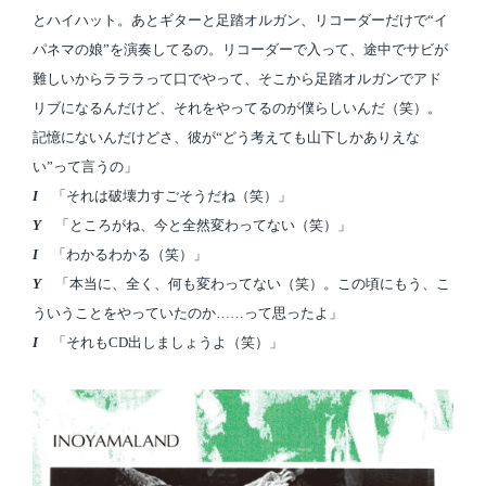
とハイハット。あとギターと足踏オルガン、リコーダーだけで“イ
パネマの娘”を演奏してるの。リコーダーで入って、途中でサビが
難しいからラララって口でやって、そこから足踏オルガンでアド
リブになるんだけど、それをやってるのが僕らしいんだ（笑）。
記憶にないんだけどさ、彼が“どう考えても山下しかありえな
い”って言うの」
I
「それは破壊力すごそうだね（笑）」
Y
「ところがね、今と全然変わってない（笑）」
I
「わかるわかる（笑）」
Y
「本当に、全く、何も変わってない（笑）。この頃にもう、こ
ういうことをやっていたのか……って思ったよ」
I
「それもCD出しましょうよ（笑）」