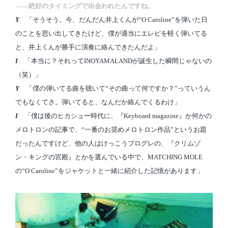
――絶好のタイミングで出会われたんですね。
Y
「そうそう。今、だんだん井上くんが“O Caroline”を弾いた日
のことを思い出してきたけど、僕が適当にエレピを軽く弾いてる
と、井上くんが勝手に演奏に絡んできたんだよ」
I
「本当に？それってINOYAMALANDが誕生した瞬間じゃないの
（笑）」
Y
「僕の弾いてる曲を聴いて“その曲って何ですか？”っていうん
でもなくてさ。弾いてると、なんだか絡んでくるわけ」
I
「僕は後のヒカシュー時代に、『Keyboard magazine』か何かの
メロトロンの記事で、“一番のお奨めメロトロン作品”というお題
だったんですけど、他の人はけっこうプログレの、『クリムゾ
ン・キングの宮殿』とかを選んでいる中で、MATCHING MOLE
の“O Caroline”をジャケットと一緒に紹介した記憶があります」