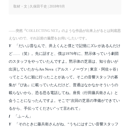
取材・文 | 久保田千史 | 2018年9月
――突然『COLLECTING NET』のような作品が出来上がるとは到底思
えないので、それ以前の遍歴をお伺いしたいです。
Y
「だいぶ昔なんで、井上くんと僕とで記憶にズレがあるんだけ
ど……（笑）。先に話すと、僕は1976年に、黙示体っていう劇団
のスタッフをやっていたんですよ。黙示体の芝居は、知り合いが
出演していたからArs Nova（アルス・ノーヴァ | 東京・阿佐ヶ谷）
ってところに観に行ったことがあって。そこの音響スタッフの募
集が『ぴあ』に載っていたんだけど、普通はなかなかそういうの
載らないから、恐る恐る電話してね。座長（行田藤兵衛さん）と
会うことになったんですよ。そこで“次回の芝居の準備ができてい
るから、手伝ってください”って言われて」
I
「ふ～ん」
Y
「そのときに藤兵衛さんがね、“うちにはすごい音響スタッフ